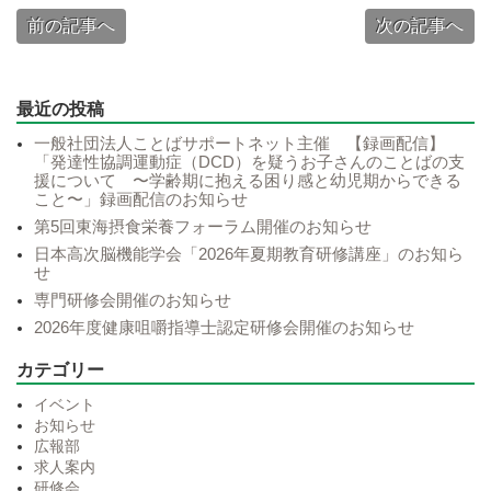
前の記事へ
次の記事へ
最近の投稿
一般社団法人ことばサポートネット主催 【録画配信】
「発達性協調運動症（DCD）を疑うお子さんのことばの支
援について 〜学齢期に抱える困り感と幼児期からできる
こと〜」録画配信のお知らせ
第5回東海摂食栄養フォーラム開催のお知らせ
日本高次脳機能学会「2026年夏期教育研修講座」のお知ら
せ
専門研修会開催のお知らせ
2026年度健康咀嚼指導士認定研修会開催のお知らせ
カテゴリー
イベント
お知らせ
広報部
求人案内
研修会