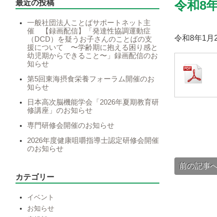
最近の投稿
令和8
一般社団法人ことばサポートネット主
催 【録画配信】「発達性協調運動症
令和8年1月
（DCD）を疑うお子さんのことばの支
援について 〜学齢期に抱える困り感と
幼児期からできること〜」録画配信のお
知らせ
第5回東海摂食栄養フォーラム開催のお
知らせ
日本高次脳機能学会「2026年夏期教育研
修講座」のお知らせ
専門研修会開催のお知らせ
2026年度健康咀嚼指導士認定研修会開催
のお知らせ
前の記事
カテゴリー
イベント
お知らせ