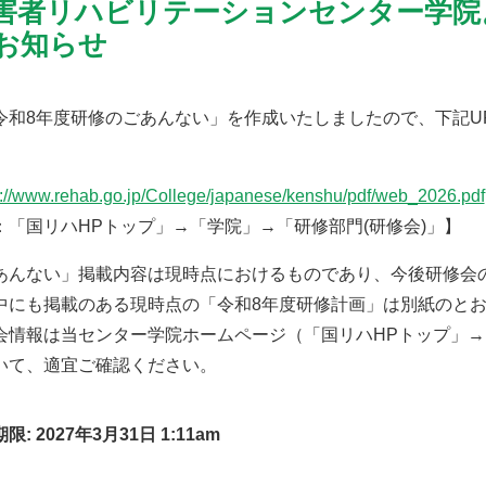
害者リハビリテーションセンター学院
お知らせ
令和8年度研修のごあんない」を作成いたしましたので、下記U
s://www.rehab.go.jp/College/japanese/kenshu/pdf/web_2026.pdf
：「国リハHPトップ」→「学院」→「研修部門(研修会)」】
あんない」掲載内容は現時点におけるものであり、今後研修会
中にも掲載のある現時点の「令和8年度研修計画」は別紙のと
会情報は当センター学院ホームページ（「国リハHPトップ」→
いて、適宜ご確認ください。
: 2027年3月31日 1:11am