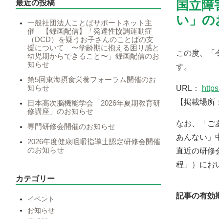
最近の投稿
国立障
い」の
一般社団法人ことばサポートネット主
催 【録画配信】「発達性協調運動症
（DCD）を疑うお子さんのことばの支
援について 〜学齢期に抱える困り感と
この度、「
幼児期からできること〜」録画配信のお
知らせ
す。
第5回東海摂食栄養フォーラム開催のお
知らせ
URL：
http
【掲載場所
日本高次脳機能学会「2026年夏期教育研
修講座」のお知らせ
なお、「ご
専門研修会開催のお知らせ
あんない」
2026年度健康咀嚼指導士認定研修会開催
のお知らせ
直近の研修
程」）にお
カテゴリー
記事の有効期限
イベント
お知らせ